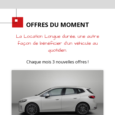
CRÉDIT CONSOMMATION
OFFRES DU MOMENT
Je calcule mon crédit
consommation
La Location Longue durée, une autre
façon de bénéficier d’un véhicule au
quotidien.
Chaque mois 3 nouvelles offres !