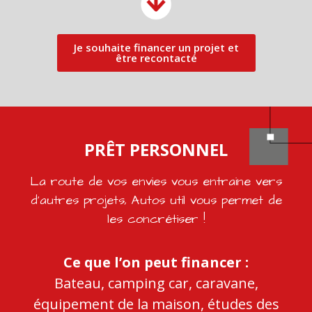
Je souhaite financer un projet et
être recontacté
PRÊT PERSONNEL
La route de vos envies vous entraine vers
d’autres projets, Autos util vous permet de
les concrétiser !
Ce que l’on peut financer :
Bateau, camping car, caravane,
équipement de la maison, études des